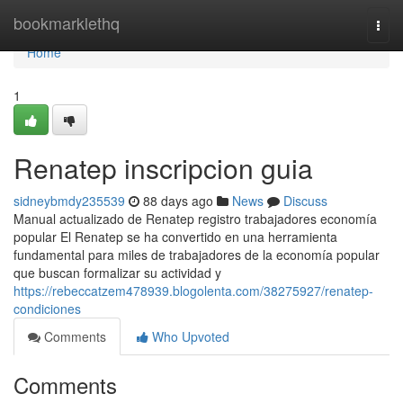
Home
bookmarklethq
Togg
navi
Home
1
Renatep inscripcion guia
sidneybmdy235539
88 days ago
News
Discuss
Manual actualizado de Renatep registro trabajadores economía
popular El Renatep se ha convertido en una herramienta
fundamental para miles de trabajadores de la economía popular
que buscan formalizar su actividad y
https://rebeccatzem478939.blogolenta.com/38275927/renatep-
condiciones
Comments
Who Upvoted
Comments