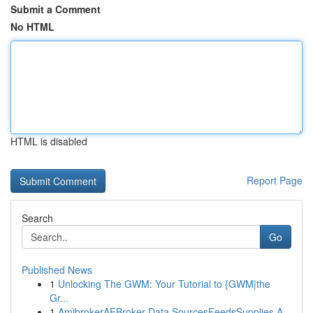
Submit a Comment
No HTML
HTML is disabled
Report Page
Search
Go
Published News
1
Unlocking The GWM: Your Tutorial to {GWM|the
Gr...
1
AmibrokerAFBroker Data SourcesFeedsSupplies A