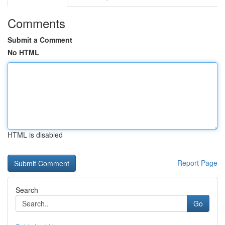
Comments
Submit a Comment
No HTML
HTML is disabled
Report Page
Search
Go