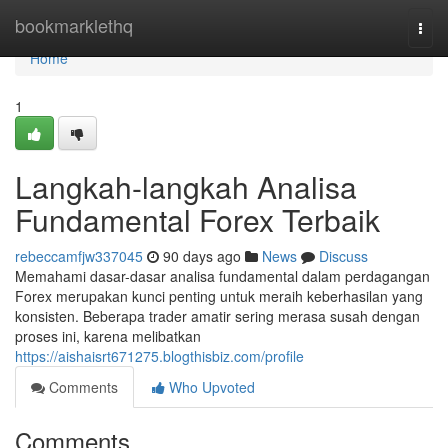
Home
bookmarklethq
Togg
navi
Home
1
Langkah-langkah Analisa
Fundamental Forex Terbaik
rebeccamfjw337045
90 days ago
News
Discuss
Memahami dasar-dasar analisa fundamental dalam perdagangan
Forex merupakan kunci penting untuk meraih keberhasilan yang
konsisten. Beberapa trader amatir sering merasa susah dengan
proses ini, karena melibatkan
https://aishaisrt671275.blogthisbiz.com/profile
Comments
Who Upvoted
Comments