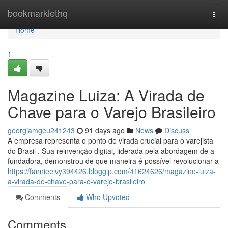
Home
bookmarklethq
Togg
navi
Home
1
Magazine Luiza: A Virada de
Chave para o Varejo Brasileiro
georgiamgeu241243
91 days ago
News
Discuss
A empresa representa o ponto de virada crucial para o varejista
do Brasil . Sua reinvenção digital, liderada pela abordagem de a
fundadora, demonstrou de que maneira é possível revolucionar a
https://fannieeivy394426.bloggip.com/41624626/magazine-luiza-
a-virada-de-chave-para-o-varejo-brasileiro
Comments
Who Upvoted
Comments