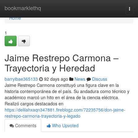
Home
bookmarklethq
Togg
navi
Home
1
Jaime Restrepo Carmona –
Trayectoria y Heredad
barryibae365133
92 days ago
News
Discuss
Jaime Restrepo Carmona constituyó una figura clave en la
historia contemporánea de el país. Su andadura como técnico y
académico marcó un hito en el área de la ciencia eléctrica.
Realizó cargos destacados en
https://delilahxaqn347881.fireblogz.com/72235756/don-jaime-
restrepo-carmona-trayectoria-y-legado
Comments
Who Upvoted