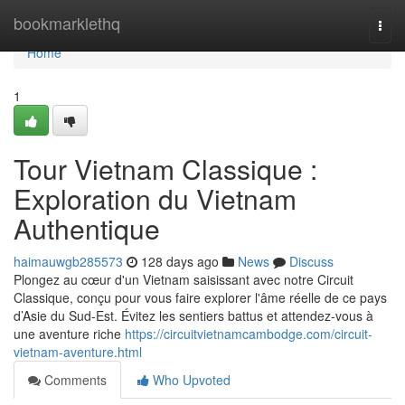
Home
bookmarklethq
Togg
navi
Home
1
Tour Vietnam Classique :
Exploration du Vietnam
Authentique
haimauwgb285573
128 days ago
News
Discuss
Plongez au cœur d'un Vietnam saisissant avec notre Circuit
Classique, conçu pour vous faire explorer l'âme réelle de ce pays
d’Asie du Sud-Est. Évitez les sentiers battus et attendez-vous à
une aventure riche
https://circuitvietnamcambodge.com/circuit-
vietnam-aventure.html
Comments
Who Upvoted