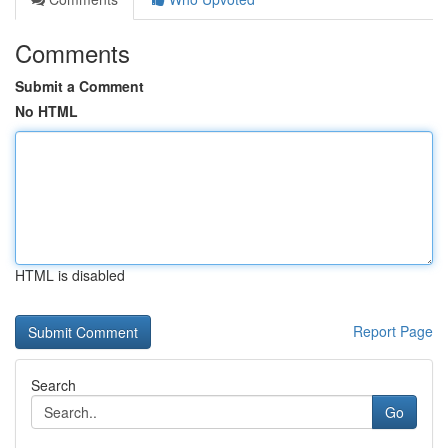
Comments
Submit a Comment
No HTML
HTML is disabled
Report Page
Search
Go