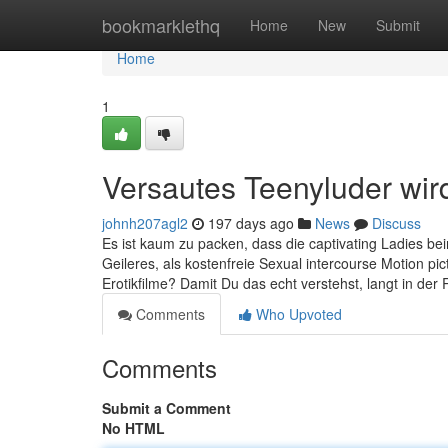
Home
bookmarklethq
Home
New
Submit
Home
1
Versautes Teenyluder wird
johnh207agl2
197 days ago
News
Discuss
Es ist kaum zu packen, dass die captivating Ladies be
Geileres, als kostenfreie Sexual intercourse Motion p
Erotikfilme? Damit Du das echt verstehst, langt in der 
Comments
Who Upvoted
Comments
Submit a Comment
No HTML