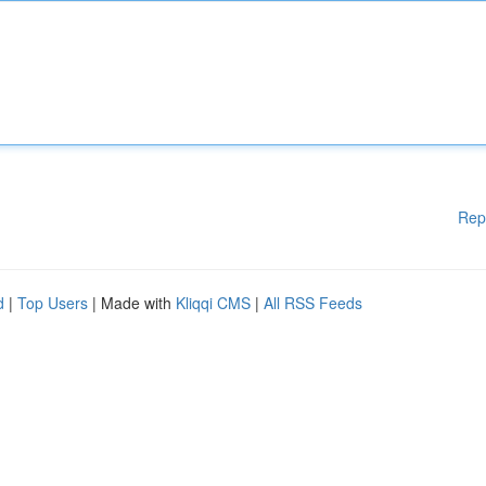
Rep
d
|
Top Users
| Made with
Kliqqi CMS
|
All RSS Feeds