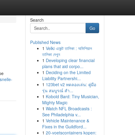
Search
Go
Published News
1
Velki এজেন্ট তালিকা : অফিশিয়াল
তালিকা দেখুন
1
Developing clear financial
plans that aid corpo...
1
Deciding on the Limited
pe
Liability Partnershi...
nelle-
1
123bet v2 ทดลองเล่น: คู่มือ
รุ่น สมบูรณ์ สำ...
1
Kobold Bard: Tiny Musician,
Mighty Magic
1
Watch NFL Broadcasts :
See Philadelphia v...
1
Vehicle Maintenance &
Fixes in the Guildford...
1
20-voetscontainers kopen: