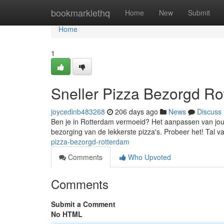
Home
bookmarklethq
Home
New
Submit
Home
1
Sneller Pizza Bezorgd R
joycedinb483268
206 days ago
News
Discuss
Ben je in Rotterdam vermoeid? Het aanpassen van jouw c
bezorging van de lekkerste pizza's. Probeer het! Tal
pizza-bezorgd-rotterdam
Comments
Who Upvoted
Comments
Submit a Comment
No HTML