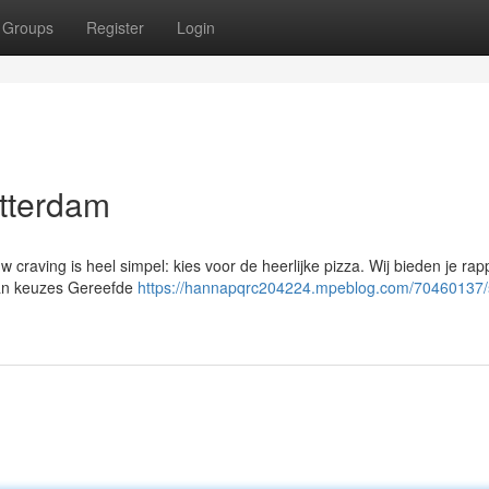
Groups
Register
Login
otterdam
raving is heel simpel: kies voor de heerlijke pizza. Wij bieden je rap
 van keuzes Gereefde
https://hannapqrc204224.mpeblog.com/70460137/s