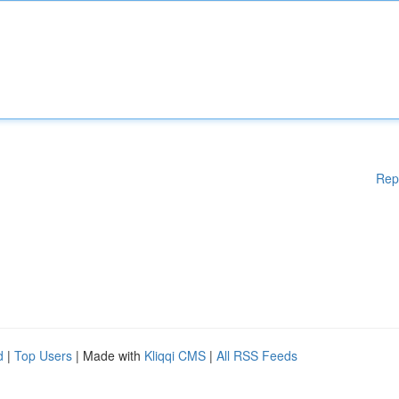
Rep
d
|
Top Users
| Made with
Kliqqi CMS
|
All RSS Feeds