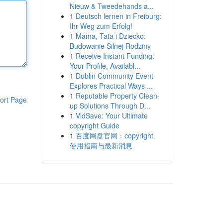
Nieuw & Tweedehands a...
1
Deutsch lernen in Freiburg:
Ihr Weg zum Erfolg!
1
Mama, Tata i Dziecko:
Budowanie Silnej Rodziny
1
Receive Instant Funding:
Your Profile, Availabl...
1
Dublin Community Event
Explores Practical Ways ...
1
Reputable Property Clean-
ort Page
up Solutions Through D...
1
VidSave: Your Ultimate
copyright Guide
1
百度网盘官网：copyright、
使用指南与最新消息