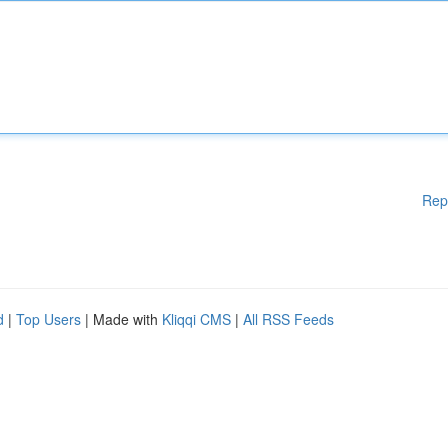
Rep
d
|
Top Users
| Made with
Kliqqi CMS
|
All RSS Feeds