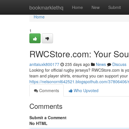
Home
bookmarklethq
Home
New
Submit
Home
1
RWCStore.com: Your Sour
anitaiuxk800177
235 days ago
News
Discuss
Looking for official rugby jerseys? RWCStore.com is yo
team and player shirts, ensuring you can support your 
https://nelsonornl642521.blogspothub.com/37806406/r
Comments
Who Upvoted
Comments
Submit a Comment
No HTML