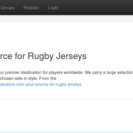
Groups
Register
Login
ce for Rugby Jerseys
ur premier destination for players worldwide. We carry a large selection
chosen side in style. From the
wcstore-com-your-source-for-rugby-jerseys