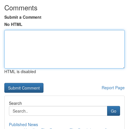
Comments
Submit a Comment
No HTML
HTML is disabled
Report Page
Search
Go
Published News