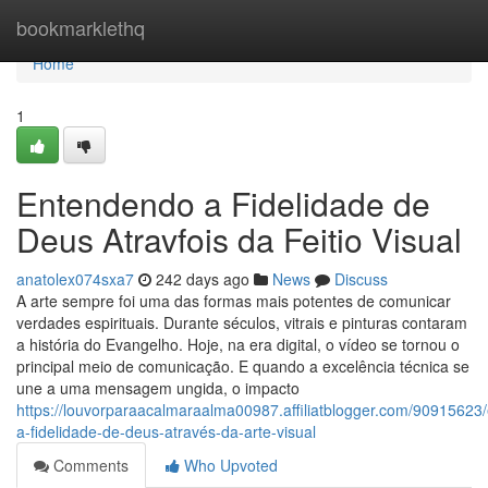
Home
bookmarklethq
Home
1
Entendendo a Fidelidade de
Deus Atravfois da Feitio Visual
anatolex074sxa7
242 days ago
News
Discuss
A arte sempre foi uma das formas mais potentes de comunicar
verdades espirituais. Durante séculos, vitrais e pinturas contaram
a história do Evangelho. Hoje, na era digital, o vídeo se tornou o
principal meio de comunicação. E quando a excelência técnica se
une a uma mensagem ungida, o impacto
https://louvorparaacalmaraalma00987.affiliatblogger.com/90915623
a-fidelidade-de-deus-através-da-arte-visual
Comments
Who Upvoted