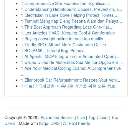
1
Comprehensive Site Examination: Significan...
1
Understanding Hepatoburn: Causes, Prevention, a...
1
Electrician in Lane Cove Helping Protect Homes ...
1
Tempat Menginap Dieng Pesona Alam dan Pelaya...
1
This Best Approach Regarding Lose One-Hal...
1
Los Angeles HVAC: Keeping Cool & Comfortable
1
Buying copyright online for sale top quality
1
Tradie SEO: Attract More Customers Online
1
BOLA365 : Tutorial Bagi Pemula
1
AI Agents: MCP Integration for Automated Opera...
1
Grupo União de Motoristas Sua Melhor Opção em ...
1
Ace Your Medical Coding Exams: A Comprehensive
...
1
Ellenbrook Car Refurbishment: Restore Your Vehi...
1
베트남 국제결혼: 아름다운 가정을 위한 모든 정보
Copyright © 2026 |
Advanced Search
|
Live
|
Tag Cloud
|
Top
Users
| Made with
Kliqqi CMS
|
All RSS Feeds