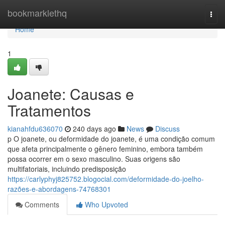
Home
bookmarklethq
Togg
navi
Home
1
Joanete: Causas e
Tratamentos
kianahfdu636070
240 days ago
News
Discuss
p O joanete, ou deformidade do joanete, é uma condição comum
que afeta principalmente o gênero feminino, embora também
possa ocorrer em o sexo masculino. Suas origens são
multifatoriais, incluindo predisposição
https://carlyphyj825752.blogocial.com/deformidade-do-joelho-
razões-e-abordagens-74768301
Comments
Who Upvoted