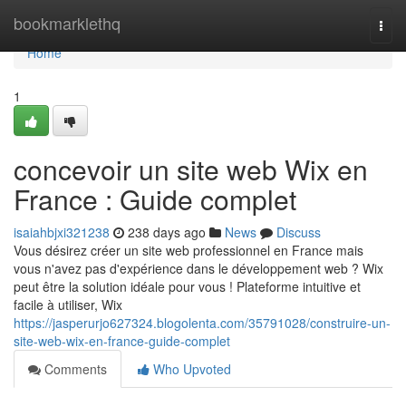
Home
bookmarklethq
Togg
navi
Home
1
concevoir un site web Wix en
France : Guide complet
isaiahbjxi321238
238 days ago
News
Discuss
Vous désirez créer un site web professionnel en France mais
vous n'avez pas d'expérience dans le développement web ? Wix
peut être la solution idéale pour vous ! Plateforme intuitive et
facile à utiliser, Wix
https://jasperurjo627324.blogolenta.com/35791028/construire-un-
site-web-wix-en-france-guide-complet
Comments
Who Upvoted