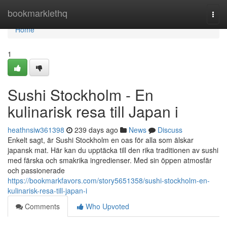
Home
bookmarklethq
Togg
navi
Home
1
Sushi Stockholm - En
kulinarisk resa till Japan i
heathnsiw361398
239 days ago
News
Discuss
Enkelt sagt, är Sushi Stockholm en oas för alla som älskar
japansk mat. Här kan du upptäcka till den rika traditionen av sushi
med färska och smakrika ingredienser. Med sin öppen atmosfär
och passionerade
https://bookmarkfavors.com/story5651358/sushi-stockholm-en-
kulinarisk-resa-till-japan-i
Comments
Who Upvoted