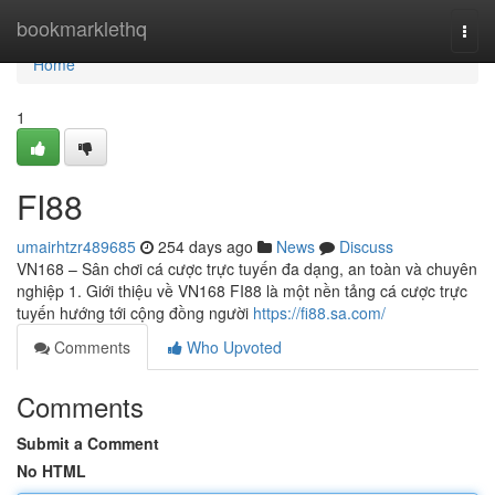
Home
bookmarklethq
Togg
navi
Home
1
FI88
umairhtzr489685
254 days ago
News
Discuss
VN168 – Sân chơi cá cược trực tuyến đa dạng, an toàn và chuyên
nghiệp 1. Giới thiệu về VN168 FI88 là một nền tảng cá cược trực
tuyến hướng tới cộng đồng người
https://fi88.sa.com/
Comments
Who Upvoted
Comments
Submit a Comment
No HTML