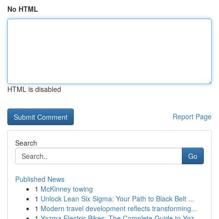
No HTML
HTML is disabled
Report Page
Search
Go
Published News
1
McKinney towing
1
Unlock Lean Six Sigma: Your Path to Black Belt ...
1
Modern travel development reflects transforming...
1
Yozma Electric Bikes: The Complete Guide to Yoz...