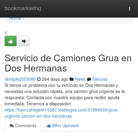
Home
bookmarklethq
Togg
navi
Home
1
Servicio de Camiones Grua en
Dos Hermanas
abelpjkg553080
264 days ago
News
Discuss
Si tienes un problema con tu vehículo en Dos Hermanas y
necesitas una solución rápida, una camión grúa urgente es la
respuesta. Contacta con nuestro equipo para recibir ayuda
inmediata. Tenemos a disposición
https://hamzahbget615287.losblogos.com/37384939/grúa-
urgente-camión-en-dos-hermanas
Comments
Who Upvoted