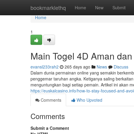
Home
bookmarklethq
Home
New
Submit
Home
1
Main Togel 4D Aman dan 
evansl233rah2
265 days ago
News
Discuss
Dalam dunia permainan online yang semakin berkembang
penggemar taruhan angka. Ketiganya saling berkait
menguntungkan bagi setiap pemain. Artikel ini akan m
https://euskalcasino.info/how-to-stay-focused-and-avoi
Comments
Who Upvoted
Comments
Submit a Comment