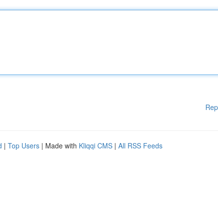
Rep
d
|
Top Users
| Made with
Kliqqi CMS
|
All RSS Feeds