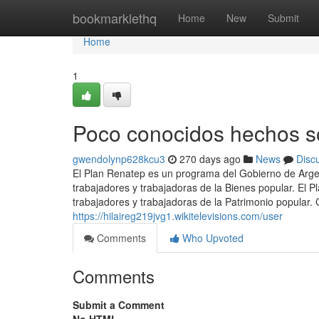
Home
bookmarklethq
Home
New
Submit
Home
1
Poco conocidos hechos sob
gwendolynp628kcu3
270 days ago
News
Disc
El Plan Renatep es un programa del Gobierno de Argent
trabajadores y trabajadoras de la Bienes popular. El 
trabajadores y trabajadoras de la Patrimonio popular.
https://hilaireg219jvg1.wikitelevisions.com/user
Comments
Who Upvoted
Comments
Submit a Comment