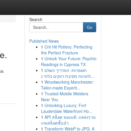
Search
Go
Published News
1
Crit Hit Pottery: Perfecting
e.
the Perfect Fracture
1
Unlock Your Future: Psychic
Readings in Cypress TX
1
חשפניות: המדריך השלם
os
לחגיגת מסיבת רווקים בלתי נ...
1
Woodworking Manchester:
Tailor-made Experti...
1
Trusted Mobile Welders
Near You
1
Unlocking Luxury: Fort
Lauderdale Waterfront Ho...
1
API สล็อต ของแท้: แหล่งรวม
เกมสล็อตชั้นนำ
1
Transform WebP to JPG: A