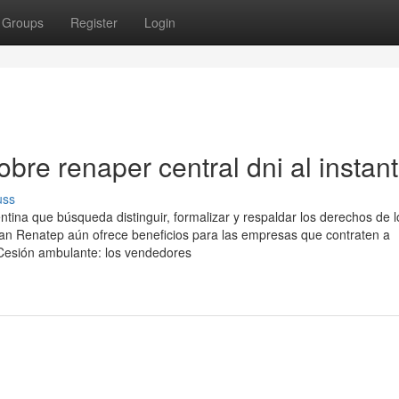
Groups
Register
Login
re renaper central dni al instant
uss
ina que búsqueda distinguir, formalizar y respaldar los derechos de l
Plan Renatep aún ofrece beneficios para las empresas que contraten a
 Cesión ambulante: los vendedores