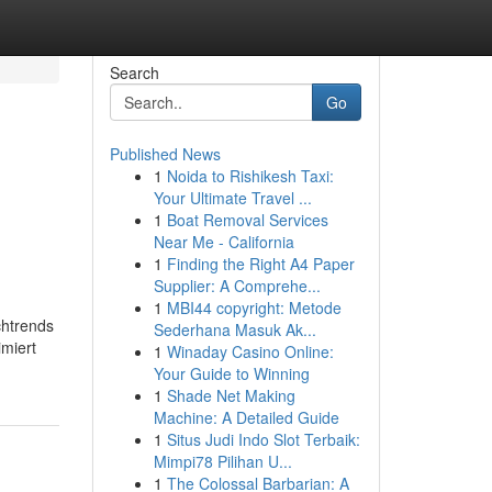
Search
Go
Published News
1
Noida to Rishikesh Taxi:
Your Ultimate Travel ...
1
Boat Removal Services
Near Me - California
1
Finding the Right A4 Paper
Supplier: A Comprehe...
1
MBI44 copyright: Metode
chtrends
Sederhana Masuk Ak...
imiert
1
Winaday Casino Online:
Your Guide to Winning
1
Shade Net Making
Machine: A Detailed Guide
1
Situs Judi Indo Slot Terbaik:
Mimpi78 Pilihan U...
1
The Colossal Barbarian: A