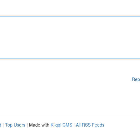
Rep
d
|
Top Users
| Made with
Kliqqi CMS
|
All RSS Feeds