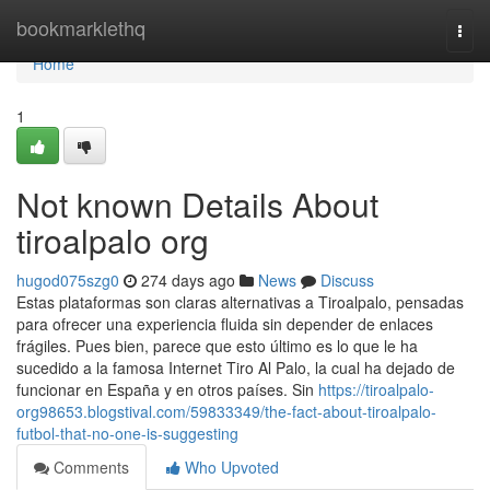
Home
bookmarklethq
Togg
navi
Home
1
Not known Details About
tiroalpalo org
hugod075szg0
274 days ago
News
Discuss
Estas plataformas son claras alternativas a Tiroalpalo, pensadas
para ofrecer una experiencia fluida sin depender de enlaces
frágiles. Pues bien, parece que esto último es lo que le ha
sucedido a la famosa Internet Tiro Al Palo, la cual ha dejado de
funcionar en España y en otros países. Sin
https://tiroalpalo-
org98653.blogstival.com/59833349/the-fact-about-tiroalpalo-
futbol-that-no-one-is-suggesting
Comments
Who Upvoted