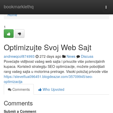
Home
bookmarklethq
Togg
navi
Home
1
Optimizujte Svoj Web Sajt
andrewqcof874993
272 days ago
News
Discuss
Povećajte vidljivost vašeg web sajta i privucite više potencijalnih
kupaca. Koristeći strategiju SEO optimizacije, možete poboljšati
rang vašeg sajta u motorima pretrage. Visoki položaj privode više
https://stevetfua096451.blogdeazar.com/35709945/seo-
optimizacija
Comments
Who Upvoted
Comments
Submit a Comment