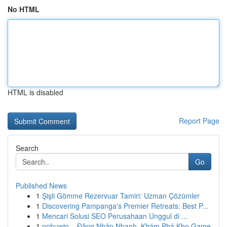
No HTML
HTML is disabled
Report Page
Search
Go
Published News
1
Şişli Gömme Rezervuar Tamiri: Uzman Çözümler
1
Discovering Pampanga's Premier Retreats: Best P...
1
Mencari Solusi SEO Perusahaan Unggul di ...
1
nohuwin – Đăng Nhập Nhanh, Khám Phá Kho Game