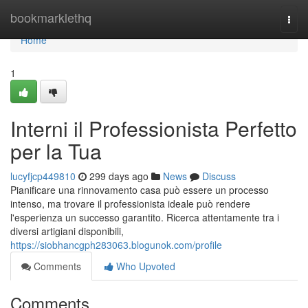
Home
bookmarklethq
Togg
navi
Home
1
Interni il Professionista Perfetto
per la Tua
lucyfjcp449810
299 days ago
News
Discuss
Pianificare una rinnovamento casa può essere un processo
intenso, ma trovare il professionista ideale può rendere
l'esperienza un successo garantito. Ricerca attentamente tra i
diversi artigiani disponibili,
https://siobhancgph283063.blogunok.com/profile
Comments
Who Upvoted
Comments