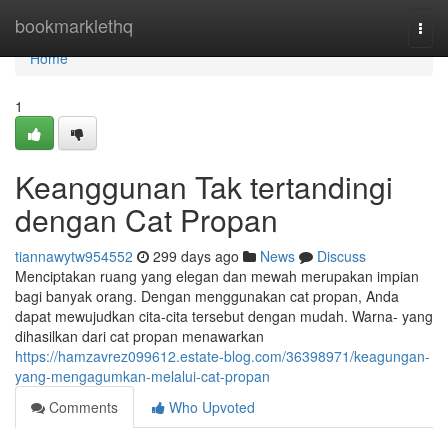
Home
bookmarklethq
Togg
navi
Home
1
Keanggunan Tak tertandingi
dengan Cat Propan
tiannawytw954552
299 days ago
News
Discuss
Menciptakan ruang yang elegan dan mewah merupakan impian
bagi banyak orang. Dengan menggunakan cat propan, Anda
dapat mewujudkan cita-cita tersebut dengan mudah. Warna- yang
dihasilkan dari cat propan menawarkan
https://hamzavrez099612.estate-blog.com/36398971/keagungan-
yang-mengagumkan-melalui-cat-propan
Comments
Who Upvoted