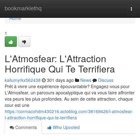
Home
bookmarklethq
Togg
navi
Home
1
L'Atmosfear: L'Attraction
Horrifique Qui Te Terrifiera
kallumyrkx562438
301 days ago
News
Discuss
Prêt à vivre une expérience épouvantable? Engagez-vous pour
L'Atmosfear, un parcours apocalyptique qui va vous faire affronter
vos peurs les plus profondes. Au sein de cette attraction, chaque
cour est une
https://cormacohdm430216.actoblog.com/38169426/l-atmosfear-
l-attraction-horrifique-qui-te-terrifiera
Comments
Who Upvoted