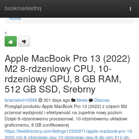
Home
bookmarklethq
Togg
navi
Home
1
Apple MacBook Pro 13 (2022)
M2 8-rdzeniowy CPU, 10-
rdzeniowy GPU, 8 GB RAM,
512 GB SSD, Srebrny
brianixbv016589
301 days ago
News
Discuss
Przegląd produktu Apple MacBook Pro 13 (2022) z czipem M2
przenosi wydajność i efektywność na zupełnie nowy poziom.
Dzięki 8-rdzeniowemu procesorowi, 10-rdzeniowemu układowi
graficznemu, 8 GB zunifikowanej
https://feeldirectory.com/listings13350971/apple-macbook-pro-13-
2022-m2-8-rdzeniowy-cpu-10-rdzeniowy-gpu-8-gb-ram-512-gb-