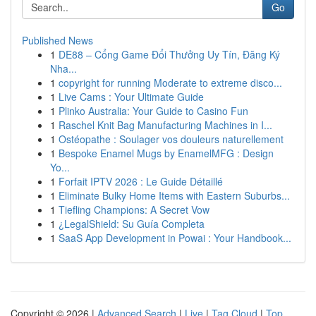
Go
Published News
1
DE88 – Cổng Game Đổi Thưởng Uy Tín, Đăng Ký
Nha...
1
copyright for running Moderate to extreme disco...
1
Live Cams : Your Ultimate Guide
1
Plinko Australia: Your Guide to Casino Fun
1
Raschel Knit Bag Manufacturing Machines in I...
1
Ostéopathe : Soulager vos douleurs naturellement
1
Bespoke Enamel Mugs by EnamelMFG : Design
Yo...
1
Forfait IPTV 2026 : Le Guide Détaillé
1
Eliminate Bulky Home Items with Eastern Suburbs...
1
Tiefling Champions: A Secret Vow
1
¿LegalShield: Su Guía Completa
1
SaaS App Development in Powai : Your Handbook...
Copyright © 2026 |
Advanced Search
|
Live
|
Tag Cloud
|
Top