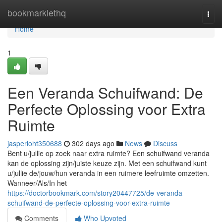
Home
bookmarklethq
Togg
navi
Home
1
Een Veranda Schuifwand: De
Perfecte Oplossing voor Extra
Ruimte
jasperloht350688
302 days ago
News
Discuss
Bent u/jullie op zoek naar extra ruimte? Een schuifwand veranda
kan de oplossing zijn/juiste keuze zijn. Met een schuifwand kunt
u/jullie de/jouw/hun veranda in een ruimere leefruimte omzetten.
Wanneer/Als/In het
https://doctorbookmark.com/story20447725/de-veranda-
schuifwand-de-perfecte-oplossing-voor-extra-ruimte
Comments
Who Upvoted