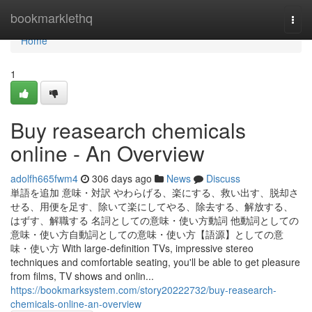
Home
bookmarklethq
Togg
navi
Home
1
Buy reasearch chemicals
online - An Overview
adolfh665fwm4
306 days ago
News
Discuss
単語を追加 意味・対訳 やわらげる、楽にする、救い出す、脱却さ
せる、用便を足す、除いて楽にしてやる、除去する、解放する、
はずす、解職する 名詞としての意味・使い方動詞 他動詞としての
意味・使い方自動詞としての意味・使い方【語源】としての意
味・使い方 With large-definition TVs, impressive stereo
techniques and comfortable seating, you'll be able to get pleasure
from films, TV shows and onlin...
https://bookmarksystem.com/story20222732/buy-reasearch-
chemicals-online-an-overview