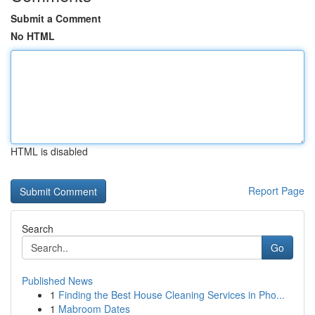
Submit a Comment
No HTML
HTML is disabled
Report Page
Search
Go
Published News
1
Finding the Best House Cleaning Services in Pho...
1
Mabroom Dates