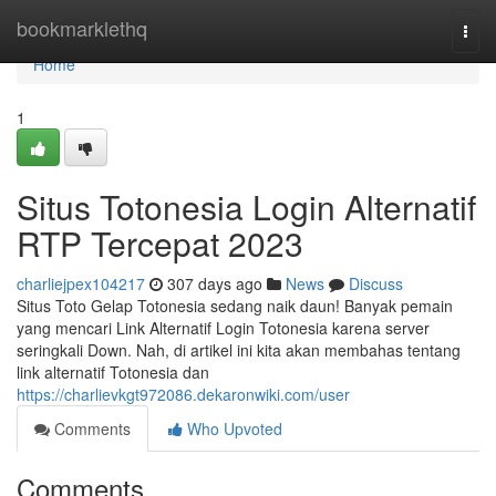
Home
bookmarklethq
Togg
navi
Home
1
Situs Totonesia Login Alternatif
RTP Tercepat 2023
charliejpex104217
307 days ago
News
Discuss
Situs Toto Gelap Totonesia sedang naik daun! Banyak pemain
yang mencari Link Alternatif Login Totonesia karena server
seringkali Down. Nah, di artikel ini kita akan membahas tentang
link alternatif Totonesia dan
https://charlievkgt972086.dekaronwiki.com/user
Comments
Who Upvoted
Comments