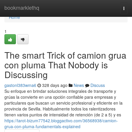
Home
bookmarklethq
Togg
navi
Home
1
The smart Trick of camion grua
con pluma That Nobody is
Discussing
gastonl383wma6
328 days ago
News
Discuss
Su enfoque en brindar soluciones integrales de transporte y
grúas la convierte en una opción confiable para empresas y
particulares que buscan un servicio profesional y eficiente en la
provincia de Sevilla. Habitualmente todos los ralentizadores
tienen varios puntos de intensidad de retención (de 2 a 5) y es
https://tarot-bizum77542.bloggactivo.com/36568938/camion-
grua-con-pluma-fundamentals-explained