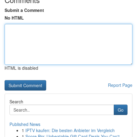
Submit a Comment
No HTML
HTML is disabled
Report Page
Search
Go
Published News
1
IPTV kaufen: Die besten Anbieter im Vergleich
1
Score Big: Unbeatable Gift Card Deals You Can't...