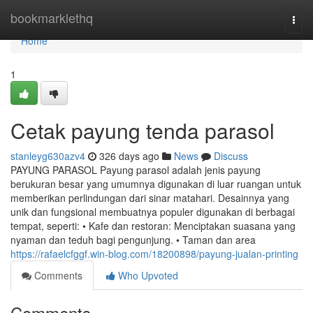
Home
bookmarklethq
Togg
navi
Home
1
Cetak payung tenda parasol
stanleyg630azv4
326 days ago
News
Discuss
PAYUNG PARASOL Payung parasol adalah jenis payung
berukuran besar yang umumnya digunakan di luar ruangan untuk
memberikan perlindungan dari sinar matahari. Desainnya yang
unik dan fungsional membuatnya populer digunakan di berbagai
tempat, seperti: • Kafe dan restoran: Menciptakan suasana yang
nyaman dan teduh bagi pengunjung. • Taman dan area
https://rafaelcfggf.win-blog.com/18200898/payung-jualan-printing
Comments
Who Upvoted
Comments