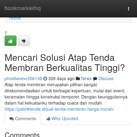
Home
bookmarklethq
Togg
navi
Home
1
Mencari Solusi Atap Tenda
Membran Berkualitas Tinggi?
phoebexevr206138
326 days ago
News
Discuss
Atap tenda membran merupakan pilihan sangat
direkomendasikan untuk berbagai keperluan, mulai dari event,
keramaian hingga konstruksi temporer. Dengan keunggulannya
dalam hal kekuatanku terhadap cuaca dan mudah
https://pabriktenda.id/jual-tenda-membran-harga-murah/
Comments
Who Upvoted
Comments