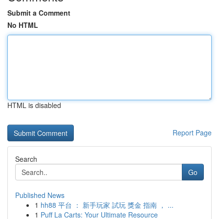
Submit a Comment
No HTML
HTML is disabled
Report Page
Search
Go
Published News
1
hh88 平台 ： 新手玩家 試玩 獎金 指南 ， ...
1
Puff La Carts: Your Ultimate Resource