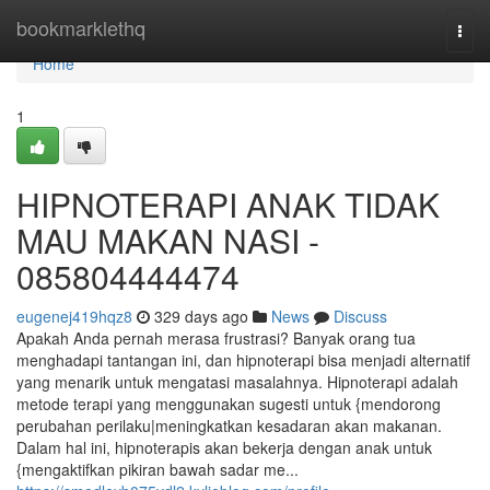
Home
bookmarklethq
Togg
navi
Home
1
HIPNOTERAPI ANAK TIDAK
MAU MAKAN NASI -
085804444474
eugenej419hqz8
329 days ago
News
Discuss
Apakah Anda pernah merasa frustrasi? Banyak orang tua
menghadapi tantangan ini, dan hipnoterapi bisa menjadi alternatif
yang menarik untuk mengatasi masalahnya. Hipnoterapi adalah
metode terapi yang menggunakan sugesti untuk {mendorong
perubahan perilaku|meningkatkan kesadaran akan makanan.
Dalam hal ini, hipnoterapis akan bekerja dengan anak untuk
{mengaktifkan pikiran bawah sadar me...