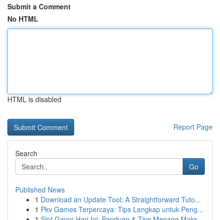
Submit a Comment
No HTML
HTML is disabled
Report Page
Search
Go
Published News
1
Download an Update Tool: A Straightforward Tuto...
1
Pkv Games Terpercaya: Tips Lengkap untuk Peng...
1
Slot Gacor Hari Ini: Panduan & Tips Menang Maks...