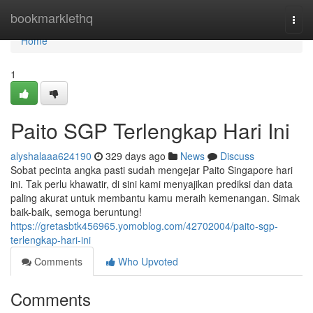
Home
bookmarklethq
Togg
navi
Home
1
Paito SGP Terlengkap Hari Ini
alyshalaaa624190
329 days ago
News
Discuss
Sobat pecinta angka pasti sudah mengejar Paito Singapore hari
ini. Tak perlu khawatir, di sini kami menyajikan prediksi dan data
paling akurat untuk membantu kamu meraih kemenangan. Simak
baik-baik, semoga beruntung!
https://gretasbtk456965.yomoblog.com/42702004/paito-sgp-
terlengkap-hari-ini
Comments
Who Upvoted
Comments