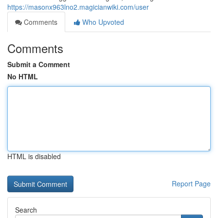
https://masonx963lno2.magicianwiki.com/user
Comments
Who Upvoted
Comments
Submit a Comment
No HTML
HTML is disabled
Report Page
Search