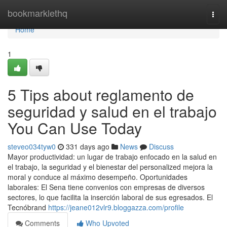
Home
bookmarklethq
Togg
navi
Home
1
5 Tips about reglamento de
seguridad y salud en el trabajo
You Can Use Today
steveo034tyw0
331 days ago
News
Discuss
Mayor productividad: un lugar de trabajo enfocado en la salud en
el trabajo, la seguridad y el bienestar del personalized mejora la
moral y conduce al máximo desempeño. Oportunidades
laborales: El Sena tiene convenios con empresas de diversos
sectores, lo que facilita la inserción laboral de sus egresados. El
Tecnóbrand
https://jeane012vlr9.bloggazza.com/profile
Comments
Who Upvoted