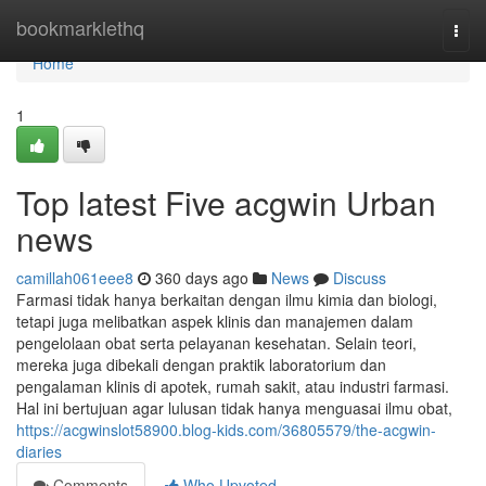
Home
bookmarklethq
Togg
navi
Home
1
Top latest Five acgwin Urban
news
camillah061eee8
360 days ago
News
Discuss
Farmasi tidak hanya berkaitan dengan ilmu kimia dan biologi,
tetapi juga melibatkan aspek klinis dan manajemen dalam
pengelolaan obat serta pelayanan kesehatan. Selain teori,
mereka juga dibekali dengan praktik laboratorium dan
pengalaman klinis di apotek, rumah sakit, atau industri farmasi.
Hal ini bertujuan agar lulusan tidak hanya menguasai ilmu obat,
https://acgwinslot58900.blog-kids.com/36805579/the-acgwin-
diaries
Comments
Who Upvoted