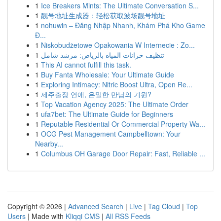
1
Ice Breakers Mints: The Ultimate Conversation S...
1
靓号地址生成器：轻松获取波场靓号地址
1
nohuwin – Đăng Nhập Nhanh, Khám Phá Kho Game
Đ...
1
Niskobudżetowe Opakowania W Internecie : Zo...
1
تنظيف خزانات المياه بالرياض: مرشد شامل
1
This AI cannot fulfill this task.
1
Buy Fanta Wholesale: Your Ultimate Guide
1
Exploring Intimacy: Nitric Boost Ultra, Open Re...
1
제주출장 연애, 은밀한 만남의 기원?
1
Top Vacation Agency 2025: The Ultimate Order
1
ufa7bet: The Ultimate Guide for Beginners
1
Reputable Residential Or Commercial Property Wa...
1
OCG Pest Management Campbelltown: Your
Nearby...
1
Columbus OH Garage Door Repair: Fast, Reliable ...
Copyright © 2026 |
Advanced Search
|
Live
|
Tag Cloud
|
Top
Users
| Made with
Kliqqi CMS
|
All RSS Feeds