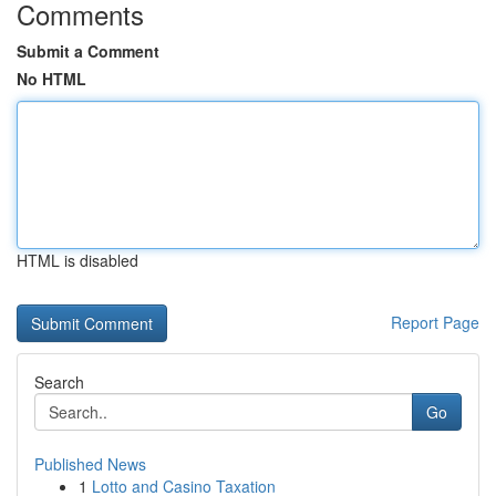
Comments
Submit a Comment
No HTML
HTML is disabled
Report Page
Search
Go
Published News
1
Lotto and Casino Taxation