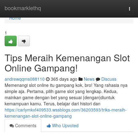
Home
bookmarklethq
Togg
navi
Home
1
Tips Meraih Kemenangan Slot
Online Gampang!
andrewqqms088110
365 days ago
News
Discuss
Memenangi slot online itu gampang kok, bro! Yang rahasia nya
simple aja. Pertama, pilih game slot yang lengkap. Kedua,
mainkan game dengan bet yang sesuai {dengan|diuntuk
kemampuan kamu. Terus, belajar dari histori dan
https://carlymkxf409533.wssblogs.com/36203593/triks-meraih-
kemenangan-slot-online-gampang
Comments
Who Upvoted