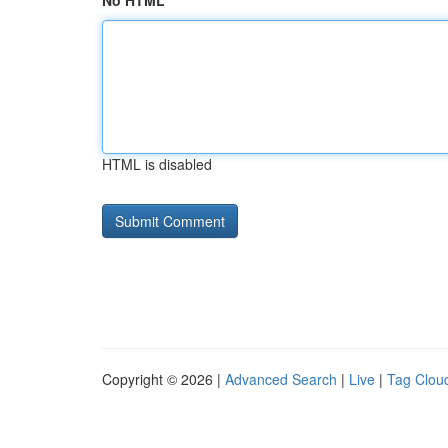
No HTML
HTML is disabled
Copyright © 2026 |
Advanced Search
|
Live
|
Tag Clou