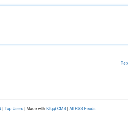
Rep
d
|
Top Users
| Made with
Kliqqi CMS
|
All RSS Feeds