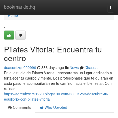
Home
bookmarklethq
Togg
navi
Home
1
Pilates Vitoria: Encuentra tu
centro
deaconfzqn002996
386 days ago
News
Discuss
En el estudio de Pilates Vitoria , encontrarás un lugar dedicado a
fortalecer tu cuerpo y mente. Los profesionales que te guiarán en
cada paso te acompañarán en tu camino hacia el bienestar. Con
rutinas
https://adreahxir791220.blogs100.com/36391253/descubre-tu-
equilibrio-con-pilates-vitoria
Comments
Who Upvoted