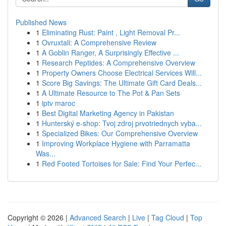
Published News
1
Eliminating Rust: Paint , Light Removal Pr...
1
Ovruxtali: A Comprehensive Review
1
A Goblin Ranger, A Surprisingly Effective ...
1
Research Peptides: A Comprehensive Overview
1
Property Owners Choose Electrical Services Will...
1
Score Big Savings: The Ultimate Gift Card Deals...
1
A Ultimate Resource to The Pot & Pan Sets
1
iptv maroc
1
Best Digital Marketing Agency in Pakistan
1
Hunterský e-shop: Tvoj zdroj prvotriednych vyba...
1
Specialized Bikes: Our Comprehensive Overview
1
Improving Workplace Hygiene with Parramatta
Was...
1
Red Footed Tortoises for Sale: Find Your Perfec...
Copyright © 2026 |
Advanced Search
|
Live
|
Tag Cloud
|
Top