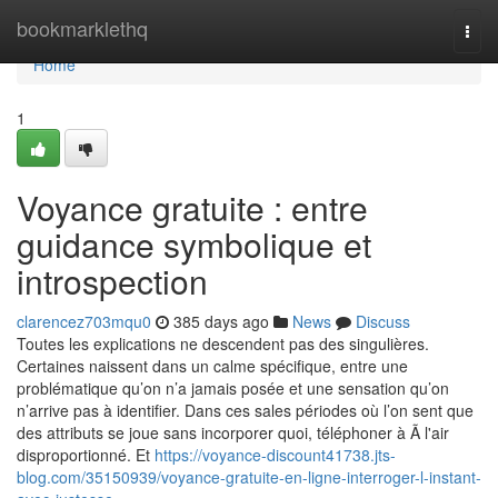
Home
bookmarklethq
Togg
navi
Home
1
Voyance gratuite : entre
guidance symbolique et
introspection
clarencez703mqu0
385 days ago
News
Discuss
Toutes les explications ne descendent pas des singulières.
Certaines naissent dans un calme spécifique, entre une
problématique qu’on n’a jamais posée et une sensation qu’on
n’arrive pas à identifier. Dans ces sales périodes où l’on sent que
des attributs se joue sans incorporer quoi, téléphoner à Ã l'air
disproportionné. Et
https://voyance-discount41738.jts-
blog.com/35150939/voyance-gratuite-en-ligne-interroger-l-instant-