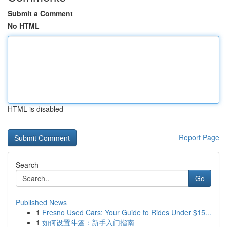
Submit a Comment
No HTML
HTML is disabled
Report Page
Search
Go
Published News
1
Fresno Used Cars: Your Guide to Rides Under $15...
1
如何设置斗篷：新手入门指南