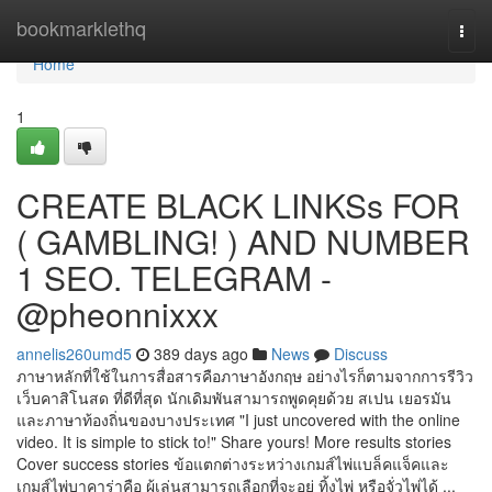
Home
bookmarklethq
Togg
navi
Home
1
CREATE BLACK LINKSs FOR
( GAMBLING! ) AND NUMBER
1 SEO. TELEGRAM -
@pheonnixxx
annelis260umd5
389 days ago
News
Discuss
ภาษาหลักที่ใช้ในการสื่อสารคือภาษาอังกฤษ อย่างไรก็ตามจากการรีวิว
เว็บคาสิโนสด ที่ดีที่สุด นักเดิมพันสามารถพูดคุยด้วย สเปน เยอรมัน
และภาษาท้องถิ่นของบางประเทศ "I just uncovered with the online
video. It is simple to stick to!" Share yours! More results stories
Cover success stories ข้อแตกต่างระหว่างเกมส์ไพ่แบล็คแจ็คและ
เกมส์ไพ่บาคาร่าคือ ผู้เล่นสามารถเลือกที่จะอยู่ ทิ้งไพ่ หรือจั่วไพ่ได้ ...