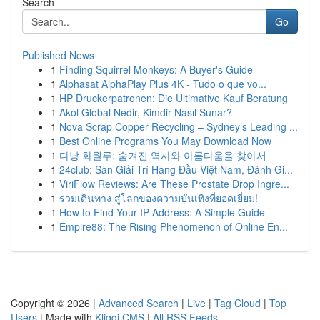
Search
Go
Published News
1
Finding Squirrel Monkeys: A Buyer's Guide
1
Alphasat AlphaPlay Plus 4K - Tudo o que vo...
1
HP Druckerpatronen: Die Ultimative Kauf Beratung
1
Akol Global Nedir, Kimdir Nasıl Sunar?
1
Nova Scrap Copper Recycling – Sydney’s Leading ...
1
Best Online Programs You May Download Now
1
다낭 화월루: 숨겨진 역사와 아름다움을 찾아서
1
24club: Sàn Giải Trí Hàng Đầu Việt Nam, Đánh Gi...
1
ViriFlow Reviews: Are These Prostate Drop Ingre...
1
ร่วมเดินทาง สู่โลกของความบันเทิงที่ยอดเยี่ยม!
1
How to Find Your IP Address: A Simple Guide
1
Empire88: The Rising Phenomenon of Online En...
Copyright © 2026 |
Advanced Search
|
Live
|
Tag Cloud
|
Top
Users
| Made with
Kliqqi CMS
|
All RSS Feeds