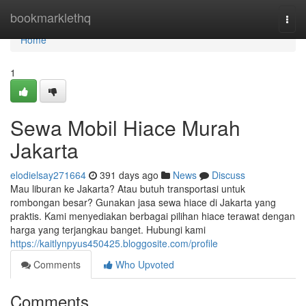
Home
bookmarklethq
Togg
navi
Home
1
Sewa Mobil Hiace Murah
Jakarta
elodielsay271664
391 days ago
News
Discuss
Mau liburan ke Jakarta? Atau butuh transportasi untuk
rombongan besar? Gunakan jasa sewa hiace di Jakarta yang
praktis. Kami menyediakan berbagai pilihan hiace terawat dengan
harga yang terjangkau banget. Hubungi kami
https://kaitlynpyus450425.bloggosite.com/profile
Comments
Who Upvoted
Comments