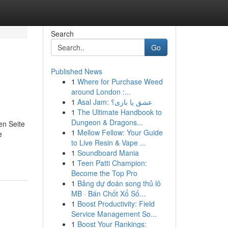
Search
Go
Published News
1
Where for Purchase Weed
around London :...
1
Asal Jam: عشق یا بازی؟
1
The Ultimate Handbook to
Dungeon & Dragons...
en Seite
1
Mellow Fellow: Your Guide
e
to Live Resin & Vape ...
1
Soundboard Mania
1
Teen Patti Champion:
Become the Top Pro
1
Bảng dự đoán song thủ lô
MB · Bán Chốt Xổ Số...
1
Boost Productivity: Field
Service Management So...
1
Boost Your Rankings: