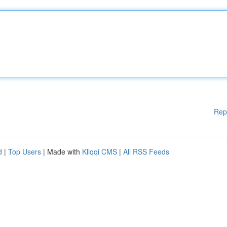
Rep
d
|
Top Users
| Made with
Kliqqi CMS
|
All RSS Feeds