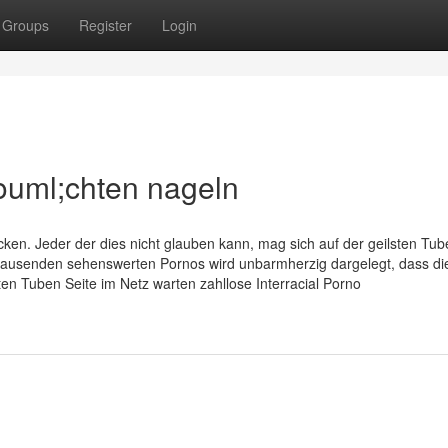
Groups
Register
Login
ouml;chten nageln
en. Jeder der dies nicht glauben kann, mag sich auf der geilsten Tub
 tausenden sehenswerten Pornos wird unbarmherzig dargelegt, dass di
gsten Tuben Seite im Netz warten zahllose Interracial Porno