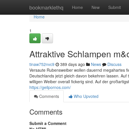
Home
bookmarklethq
Home
New
Submit
Home
1
Attraktive Schlampen m&
tinaw752nvc9
389 days ago
News
Discuss
Versaute Rubensweiber wollen dauernd megahartes fick
Deutschlands jetzt gleich davon bekehren lassen. Auf
willigen Weiber overall fickerig sind. Auf der großarti
https://geilpornos.com/
Comments
Who Upvoted
Comments
Submit a Comment