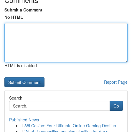
Submit a Comment
No HTML
HTML is disabled
Report Page
Search
Go
Published News
1
88i Casino: Your Ultimate Online Gaming Destina...
1
What ris capacitive bushing signifies for dry e...