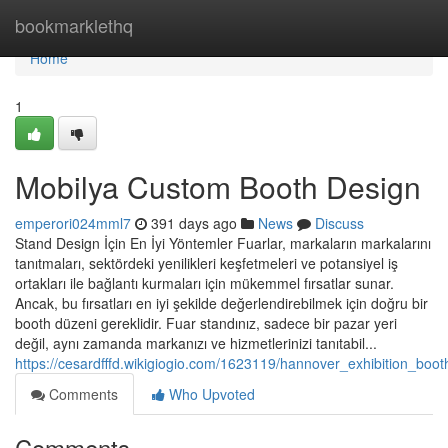
Home
bookmarklethq
Home
1
Mobilya Custom Booth Design
emperori024mml7
391 days ago
News
Discuss
Stand Design İçin En İyi Yöntemler Fuarlar, markaların markalarını
tanıtmaları, sektördeki yenilikleri keşfetmeleri ve potansiyel iş
ortakları ile bağlantı kurmaları için mükemmel fırsatlar sunar.
Ancak, bu fırsatları en iyi şekilde değerlendirebilmek için doğru bir
booth düzeni gereklidir. Fuar standınız, sadece bir pazar yeri
değil, aynı zamanda markanızı ve hizmetlerinizi tanıtabil...
https://cesardfffd.wikigiogio.com/1623119/hannover_exhibition_boo
Comments
Who Upvoted
Comments