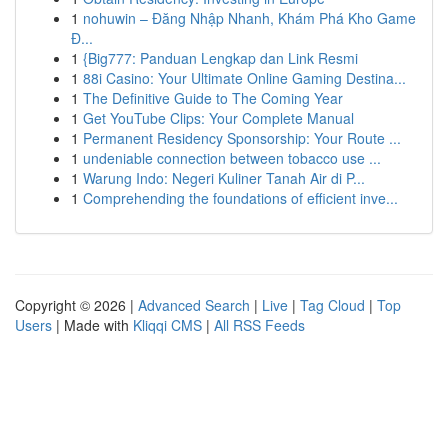
1
nohuwin – Đăng Nhập Nhanh, Khám Phá Kho Game
Đ...
1
{Big777: Panduan Lengkap dan Link Resmi
1
88i Casino: Your Ultimate Online Gaming Destina...
1
The Definitive Guide to The Coming Year
1
Get YouTube Clips: Your Complete Manual
1
Permanent Residency Sponsorship: Your Route ...
1
undeniable connection between tobacco use ...
1
Warung Indo: Negeri Kuliner Tanah Air di P...
1
Comprehending the foundations of efficient inve...
Copyright © 2026 |
Advanced Search
|
Live
|
Tag Cloud
|
Top
Users
| Made with
Kliqqi CMS
|
All RSS Feeds